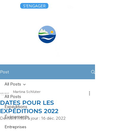
S'ENGAGER
Post
All Posts
Martina Schlüter
All Posts
DATES POUR LES
Expéditions
EXPÉDITIONS 2022
Évènements
Dernière mise à jour :
16 déc. 2022
Entreprises