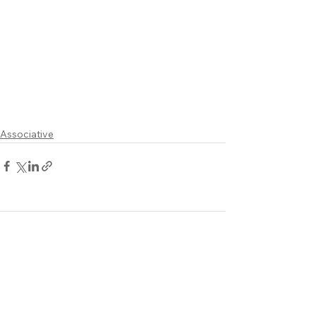
Associative
Commentaires
Rédigez un commentaire...