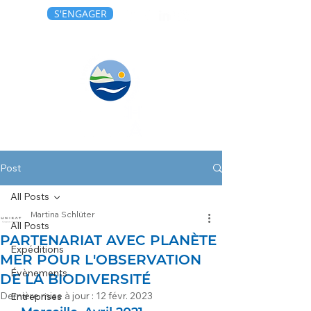
S'ENGAGER
Post
All Posts
Martina Schlüter
All Posts
PARTENARIAT AVEC PLANÈTE
Expéditions
MER POUR L'OBSERVATION
Évènements
DE LA BIODIVERSITÉ
Dernière mise à jour :
12 févr. 2023
Entreprises