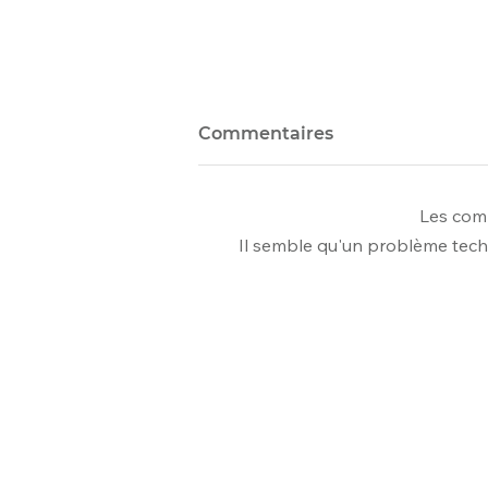
Commentaires
Les comm
Il semble qu'un problème tech
Lancement du
programme ‘Un Océan
Pour Tous’ et Journée
Fondation OCIRP, Mai
2024