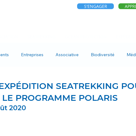
S'ENGAGER
APPR
OCIATION
SEATREKKING
OCEAN PROTECTION
EXPÉDITI
ents
Entreprises
Associative
Biodiversité
Méd
EXPÉDITION SEATREKKING PO
C LE PROGRAMME POLARIS
oût 2020