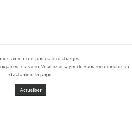
entaires n'ont pas pu être chargés.
nique est survenu. Veuillez essayer de vous reconnecter ou
d'actualiser la page.
Exploration Marine à
Seat
Belle-Île en Mai 2023
ape
Actualiser