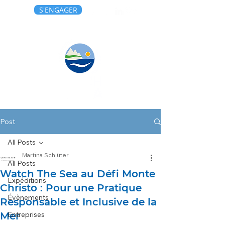
S'ENGAGER
Post
All Posts
Martina Schlüter
All Posts
Watch The Sea au Défi Monte
Expéditions
Christo : Pour une Pratique
Évènements
Responsable et Inclusive de la
Mer
Entreprises