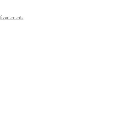
Évènements
Commentaires
Rédigez un commentaire...
PROGRAMMES
ENGAGEMENT
DONS