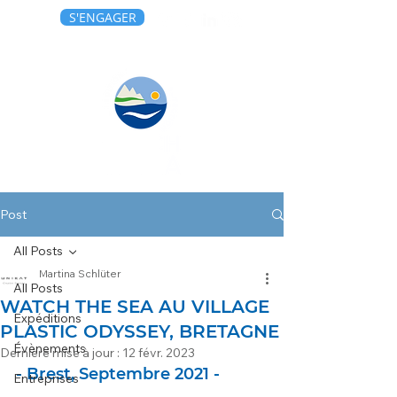
S'ENGAGER
Post
All Posts
Martina Schlüter
All Posts
WATCH THE SEA AU VILLAGE
Expéditions
PLASTIC ODYSSEY, BRETAGNE
Évènements
Dernière mise à jour :
12 févr. 2023
- Brest, Septembre 2021 -
Entreprises