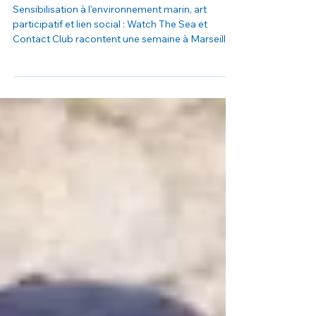
jeunes de Contact Club
Sensibilisation à l'environnement marin, art
participatif et lien social : Watch The Sea et
Contact Club racontent une semaine à Marseille.
Installation réalisée en co-création par les jeunes
du Contact Club et les artistes Tom Geleb et
Pierre Malma. Trois jours, un groupe de jeunes
des quartiers de Marseille, et une même question
qui revenait sans cesse : et si l'océan devenait un
espace où on apprend à se faire confiance ?
Dans le cadre du programme Un Océan de
Bonheur pour